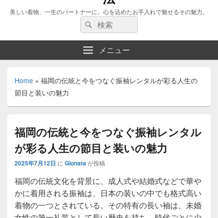
美しい着物、一生のパートナーに。心を込めたお手入れで魅せるその魅力。
検
検
索:
索
メニュー
Home
»
福岡の伝統と今をつなぐ振袖レンタルが彩る人生の
節目と装いの魅力
福岡の伝統と今をつなぐ振袖レンタル
が彩る人生の節目と装いの魅力
2025年7月12日
に
Gionata
が投稿
福岡の伝統文化を背景に、成人式や結婚式などで華や
かに着用される振袖は、日本の装いの中でも格式高い
着物の一つとされている。
その特有の長い袖は、未婚
女性の第一礼装として長い歴史を持ち、時代ごとに少