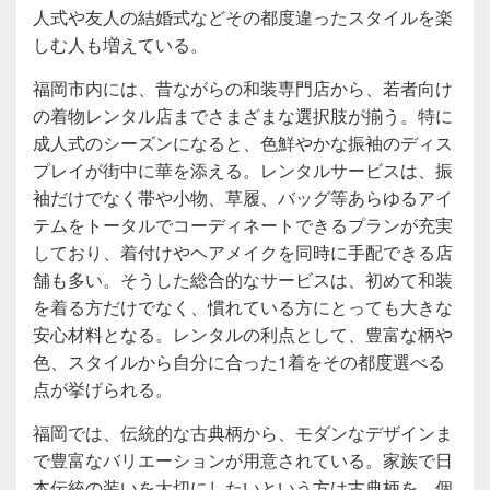
人式や友人の結婚式などその都度違ったスタイルを楽
しむ人も増えている。
福岡市内には、昔ながらの和装専門店から、若者向け
の着物レンタル店までさまざまな選択肢が揃う。特に
成人式のシーズンになると、色鮮やかな振袖のディス
プレイが街中に華を添える。レンタルサービスは、振
袖だけでなく帯や小物、草履、バッグ等あらゆるアイ
テムをトータルでコーディネートできるプランが充実
しており、着付けやヘアメイクを同時に手配できる店
舗も多い。そうした総合的なサービスは、初めて和装
を着る方だけでなく、慣れている方にとっても大きな
安心材料となる。レンタルの利点として、豊富な柄や
色、スタイルから自分に合った1着をその都度選べる
点が挙げられる。
福岡では、伝統的な古典柄から、モダンなデザインま
で豊富なバリエーションが用意されている。家族で日
本伝統の装いを大切にしたいという方は古典柄を、個