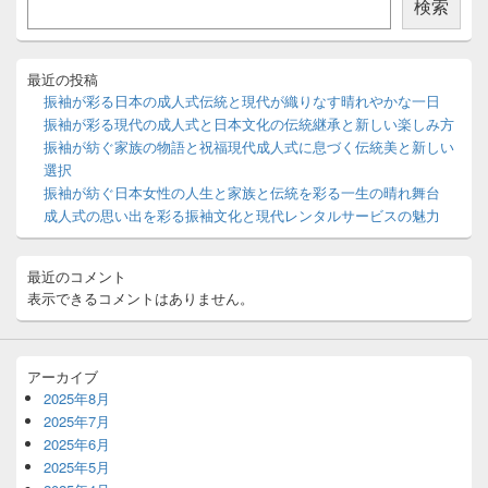
検索
サ
イ
ド
バ
最近の投稿
ー
振袖が彩る日本の成人式伝統と現代が織りなす晴れやかな一日
ウ
振袖が彩る現代の成人式と日本文化の伝統継承と新しい楽しみ方
ィ
振袖が紡ぐ家族の物語と祝福現代成人式に息づく伝統美と新しい
ジ
選択
ェ
ッ
振袖が紡ぐ日本女性の人生と家族と伝統を彩る一生の晴れ舞台
ト
成人式の思い出を彩る振袖文化と現代レンタルサービスの魅力
エ
リ
ア
最近のコメント
表示できるコメントはありません。
アーカイブ
2025年8月
2025年7月
2025年6月
2025年5月