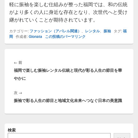
軽に振袖を楽しむ仕組みが整った福岡では、和の伝統
がより多くの人に身近な存在となり、次世代へと受け
継がれていくことが期待されています。
カテゴリー:
ファッション（アパレル関連）
、
レンタル
、
振袖
タグ:
福
岡
作成者:
Gionata
この投稿のパーマリンク
投
稿
前
←
前
ナ
福岡で楽しむ振袖レンタル伝統と現代が彩る人生の節目を華
の
ビ
やかに
投
ゲ
稿:
ー
次
次
→
シ
振袖で彩る人生の節目と地域文化未来へつなぐ日本の美意識
の
ョ
投
ン
稿:
メ
検索
イ
ン