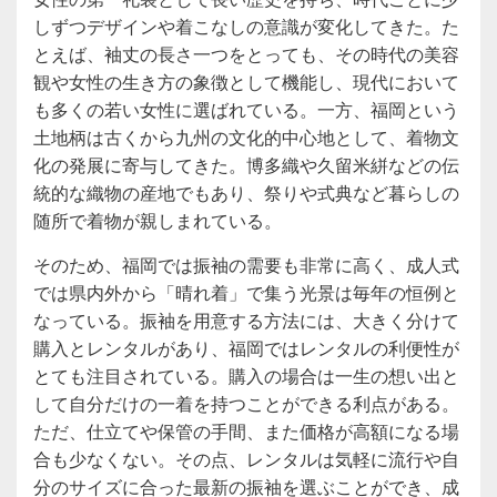
しずつデザインや着こなしの意識が変化してきた。た
とえば、袖丈の長さ一つをとっても、その時代の美容
観や女性の生き方の象徴として機能し、現代において
も多くの若い女性に選ばれている。一方、福岡という
土地柄は古くから九州の文化的中心地として、着物文
化の発展に寄与してきた。博多織や久留米絣などの伝
統的な織物の産地でもあり、祭りや式典など暮らしの
随所で着物が親しまれている。
そのため、福岡では振袖の需要も非常に高く、成人式
では県内外から「晴れ着」で集う光景は毎年の恒例と
なっている。振袖を用意する方法には、大きく分けて
購入とレンタルがあり、福岡ではレンタルの利便性が
とても注目されている。購入の場合は一生の想い出と
して自分だけの一着を持つことができる利点がある。
ただ、仕立てや保管の手間、また価格が高額になる場
合も少なくない。その点、レンタルは気軽に流行や自
分のサイズに合った最新の振袖を選ぶことができ、成