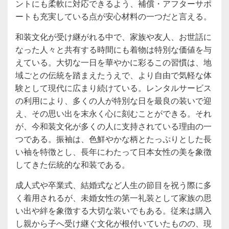
ントにも柔軟に対応できるよう、補償・アフターサポ
ートも充実している点が安心材料の一つだと言える。
和装文化が受け継がれる中で、家族や友人、お世話に
なった人々と共有する時間にも着物は特別な価値を与
えている。大切な一日を華やかに彩るこの習慣は、地
域ごとの伝統を踏まえたうえで、より自由で気軽な体
験として現代に広まり続けている。レンタルサービス
の利用により、多くの人が特別な日を最良の装いで迎
え、その思い出を末永く心に刻むことができる。それ
が、今和装文化が多くの人に支持されている理由の一
つである。振袖は、色鮮やかな柄とたっぷりとした長
い袖を特徴とし、長年にわたって日本女性の美を象徴
してきた伝統的な和装である。
成人式や卒業式、結婚式など人生の節目を祝う際に多
く着用されるが、未婚女性の第一礼装として家族の思
い出や絆を象徴する大切な装いでもある。従来は購入
し親から子へ受け継ぐ文化が根付いていたものの、現