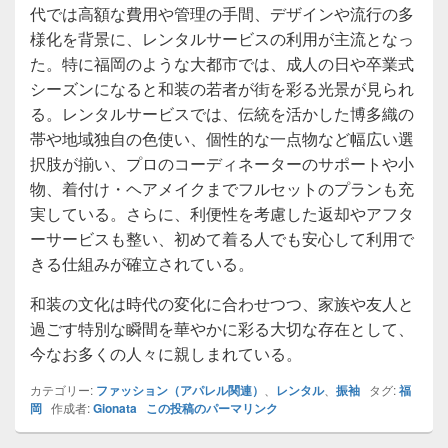
代では高額な費用や管理の手間、デザインや流行の多
様化を背景に、レンタルサービスの利用が主流となっ
た。特に福岡のような大都市では、成人の日や卒業式
シーズンになると和装の若者が街を彩る光景が見られ
る。レンタルサービスでは、伝統を活かした博多織の
帯や地域独自の色使い、個性的な一点物など幅広い選
択肢が揃い、プロのコーディネーターのサポートや小
物、着付け・ヘアメイクまでフルセットのプランも充
実している。さらに、利便性を考慮した返却やアフタ
ーサービスも整い、初めて着る人でも安心して利用で
きる仕組みが確立されている。
和装の文化は時代の変化に合わせつつ、家族や友人と
過ごす特別な瞬間を華やかに彩る大切な存在として、
今なお多くの人々に親しまれている。
カテゴリー:
ファッション（アパレル関連）
、
レンタル
、
振袖
タグ:
福
岡
作成者:
Gionata
この投稿のパーマリンク