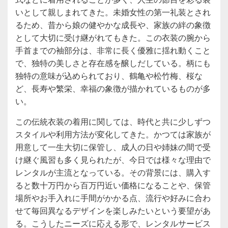
いとして親しまれてきた。未婚女性の第一礼装とされ
るため、昔から娘の健やかな成長や、家族の絆の象徴
として大切に受け継がれてもきた。この衣装の腕から
手首までの袖部分は、非常に長く優雅に揺れ動くこと
で、独特の美しさと存在感を醸しだしている。柄にも
独特の意味が込められており、鶴亀や松竹梅、桜な
ど、長寿や繁栄、幸福の象徴が描かれているものが多
い。
この伝統衣装の着用に関しては、時代と共に少しずつ
スタイルや利用方法が変化してきた。かつては家族が
用意して一生大切に保管し、成人の日や姉妹の間で受
け継ぐ風習も多く見られたが、今日では様々な理由で
レンタルが主流となっている。その背景には、購入す
ると数十万円から百万円近い価格になることや、保管
場所やお手入れに手間がかかる点、流行や好みに合わ
せて毎回異なるデザインを楽しみたいという要望があ
る。こうしたニーズに応える形で、レンタルサービス