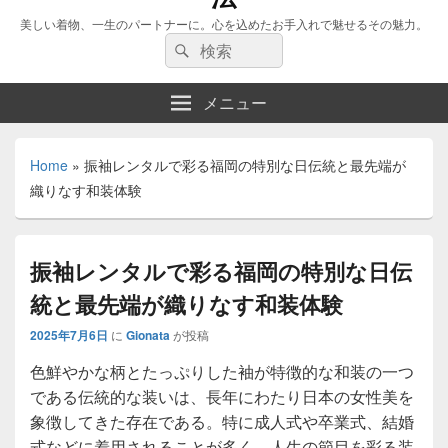
美しい着物、一生のパートナーに。心を込めたお手入れで魅せるその魅力。
検
検
索:
索
メニュー
Home
»
振袖レンタルで彩る福岡の特別な日伝統と最先端が
織りなす和装体験
振袖レンタルで彩る福岡の特別な日伝
統と最先端が織りなす和装体験
2025年7月6日
に
Gionata
が投稿
色鮮やかな柄とたっぷりした袖が特徴的な和装の一つ
である伝統的な装いは、長年にわたり日本の女性美を
象徴してきた存在である。
特に成人式や卒業式、結婚
式などに着用されることが多く、人生の節目を彩る装