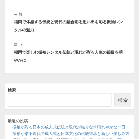
投
稿
前
←
前
ナ
福岡で体感する伝統と現代の融合彩る思い出を彩る振袖レン
の
ビ
タルの魅力
投
ゲ
稿:
ー
次
次
→
シ
福岡で楽しむ振袖レンタル伝統と現代が彩る人生の節目を華
の
ョ
やかに
投
ン
稿:
メ
検索
イ
ン
検索
サ
イ
ド
バ
最近の投稿
ー
振袖が彩る日本の成人式伝統と現代が織りなす晴れやかな一日
ウ
振袖が彩る現代の成人式と日本文化の伝統継承と新しい楽しみ方
ィ