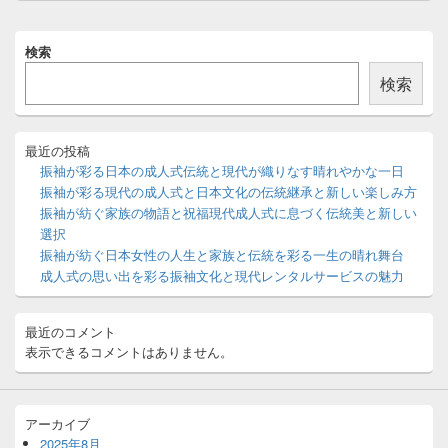
稿:
ン
メ
検索
イ
ン
検索
サ
イ
ド
バ
最近の投稿
ー
振袖が彩る日本の成人式伝統と現代が織りなす晴れやかな一日
ウ
振袖が彩る現代の成人式と日本文化の伝統継承と新しい楽しみ方
ィ
振袖が紡ぐ家族の物語と祝福現代成人式に息づく伝統美と新しい
ジ
選択
ェ
ッ
振袖が紡ぐ日本女性の人生と家族と伝統を彩る一生の晴れ舞台
ト
成人式の思い出を彩る振袖文化と現代レンタルサービスの魅力
エ
リ
ア
最近のコメント
表示できるコメントはありません。
アーカイブ
2025年8月