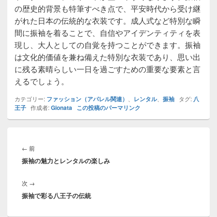
の歴史的背景も特筆すべき点で、平安時代から受け継
がれた日本の伝統的な衣装です。成人式など特別な瞬
間に振袖を着ることで、自信やアイデンティティを表
現し、大人としての自覚を持つことができます。振袖
は文化的価値を兼ね備えた特別な衣装であり、思い出
に残る素晴らしい一日を過ごすための重要な要素と言
えるでしょう。
カテゴリー:
ファッション（アパレル関連）
、
レンタル
、
振袖
タグ:
八
王子
作成者:
Gionata
この投稿のパーマリンク
投
稿
前
←
前
ナ
振袖の魅力とレンタルの楽しみ
の
ビ
投
ゲ
次
次
→
稿:
ー
振袖で彩る八王子の伝統
の
シ
投
ョ