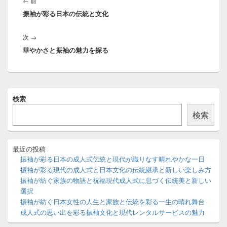
前
←
前
ナ
振袖が彩る日本の伝統と文化
の
ビ
投
ゲ
次
次
→
稿:
ー
華やかさと振袖の魅力を探る
の
シ
投
ョ
稿:
ン
メ
検索
イ
ン
検索
サ
イ
ド
バ
最近の投稿
ー
振袖が彩る日本の成人式伝統と現代が織りなす晴れやかな一日
ウ
振袖が彩る現代の成人式と日本文化の伝統継承と新しい楽しみ方
ィ
振袖が紡ぐ家族の物語と祝福現代成人式に息づく伝統美と新しい
ジ
選択
ェ
ッ
振袖が紡ぐ日本女性の人生と家族と伝統を彩る一生の晴れ舞台
ト
成人式の思い出を彩る振袖文化と現代レンタルサービスの魅力
エ