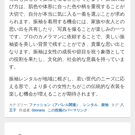
び方は、肌色や体形に合った色や柄を重視することが
大切で、自分が本当に気に入る一着を選ぶことが求め
られます。振袖を着用する機会には、家族や友人との
思い出を共有したり、写真を撮ることが楽しみの一つ
です。プロのカメラマンに依頼することで、美しい振
袖姿を美しい背景で残すことができ、貴重な思い出と
なります。振袖は女性の成長や節目を祝う象徴として
の役割を果たし、文化的、社会的な意義を持っていま
す。
振袖レンタルが地域に根ざし、若い世代のニーズに応
える形で、より多くの女性たちがこの伝統的な衣装を
楽しむ機会が増えることが期待されます。
カテゴリー:
ファッション（アパレル関連）
、
レンタル
、
振袖
タグ:
八
王子
作成者:
Gionata
この投稿のパーマリンク
投
稿