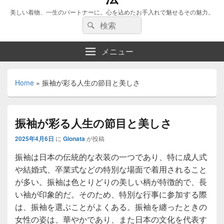
美しい着物、一生のパートナーに。心を込めたお手入れで魅せるその魅力。
検
検
索:
索
メニュー
Home
»
振袖が彩る人生の節目と美しさ
振袖が彩る人生の節目と美しさ
2025年4月6日
に
Gionata
が投稿
振袖は日本の伝統的な衣装の一つであり、特に成人式
や結婚式、卒業式などの特別な場面で着用されること
が多い。
振袖は色とりどりの美しい柄が特徴的で、長
い袖が印象的だ。そのため、特別な行事に参加する際
は、振袖を選ぶことがよくある。振袖を纏ったときの
女性の姿は、華やかであり、また日本の文化を代表す