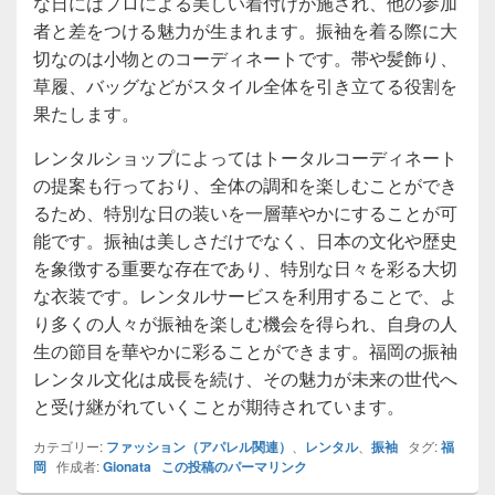
な日にはプロによる美しい着付けが施され、他の参加
者と差をつける魅力が生まれます。振袖を着る際に大
切なのは小物とのコーディネートです。帯や髪飾り、
草履、バッグなどがスタイル全体を引き立てる役割を
果たします。
レンタルショップによってはトータルコーディネート
の提案も行っており、全体の調和を楽しむことができ
るため、特別な日の装いを一層華やかにすることが可
能です。振袖は美しさだけでなく、日本の文化や歴史
を象徴する重要な存在であり、特別な日々を彩る大切
な衣装です。レンタルサービスを利用することで、よ
り多くの人々が振袖を楽しむ機会を得られ、自身の人
生の節目を華やかに彩ることができます。福岡の振袖
レンタル文化は成長を続け、その魅力が未来の世代へ
と受け継がれていくことが期待されています。
カテゴリー:
ファッション（アパレル関連）
、
レンタル
、
振袖
タグ:
福
岡
作成者:
Gionata
この投稿のパーマリンク