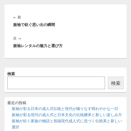
投
稿
前
←
前
ナ
振袖で紡ぐ思い出の瞬間
の
ビ
投
ゲ
次
次
→
稿:
ー
振袖レンタルの魅力と選び方
の
シ
投
ョ
稿:
ン
メ
検索
イ
ン
検索
サ
イ
ド
バ
最近の投稿
ー
振袖が彩る日本の成人式伝統と現代が織りなす晴れやかな一日
ウ
振袖が彩る現代の成人式と日本文化の伝統継承と新しい楽しみ方
ィ
振袖が紡ぐ家族の物語と祝福現代成人式に息づく伝統美と新しい
ジ
選択
ェ