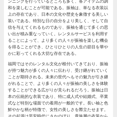
ンニングを行っているところも多く、各アイテムの調
和を楽しむことが可能である。振袖は、単なる衣装以
上の存在であり、日本の文化や歴史を象徴する美しい
装いである。特別な日の自分をより美しく、そして自
信を与えてくれるものであり、振袖を通じて多くの思
い出が積み重なっていく。レンタルサービスを利用す
ることによって、より多くの人々が振袖を楽しむ機会
を得ることができ、ひとりひとりの人生の節目を華や
かに彩ってくれる大切な存在である。
福岡ではそのレンタル文化が根付いてきており、振袖
が持つ魅力が多くの人々に伝わり、受け継がれていく
ことが期待される。未来の世代へもその魅力が引き継
がれることで、より多くの人々が振袖の美しさを体験
することができる広がりが見られるだろう。振袖は日
本の伝統的な衣装であり、特に成人式や結婚式、卒業
式など特別な場面での着用が一般的です。長い袖と色
鮮やかな柄が特徴で、女性の美しさを際立たせます。
その起源は平安時代にさかのぼり、貴族層の衣装から